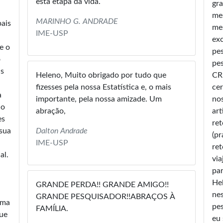
esta etapa da vida.
gra
me
MARINHO G. ANDRADE
pais
me
IME-USP
exc
e o
pe
o
pes
as
Heleno, Muito obrigado por tudo que
CRU
fizesses pela nossa Estatística e, o mais
cer
a
importante, pela nossa amizade. Um
nos
io
abração,
art
es
re
 sua
Dalton Andrade
(p
IME-USP
ret
al.
vi
par
He
GRANDE PERDA!! GRANDE AMIGO!!
nes
GRANDE PESQUISADOR!!ABRAÇOS À
Uma
pes
FAMÍLIA.
ue
eu