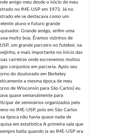
nde amigo meu desde o inicio de meu
strado no IME-USP em 1973. Já no
strado ele se destacava como um
elente aluno e futuro grande
squisador. Grande amigo, enfim uma
soa muito boa. Éramos vizinhos de
SP, um grande parceiro no futebol, na
vejinha, e mais importante no inicio das
sas carreiras onde escrevemos muitos
igos conjuntos em parceria. Após seu
torno do doutorado em Berkeley
raticamente a mesma época de meu
orno de Wisconsin para São Carlos) eu
ajava quase semanalmente para
ticipar de seminários organizados pelo
leno no IME-USP, pois em São Carlos
sa época não havia quase nada de
quisa em estatística A primeira sala que
 sempre batia quando ia ao IME-USP era