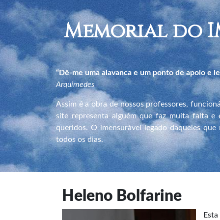
Memorial do I
“Dê-me uma alavanca e um ponto de apoio e l
Arquimedes
Assim é a obra de nossos professores, funcio
site representa alguém que faz muita falta e
queridos. O imensurável legado daqueles que m
todos os dias.
Heleno Bolfarine
Esta