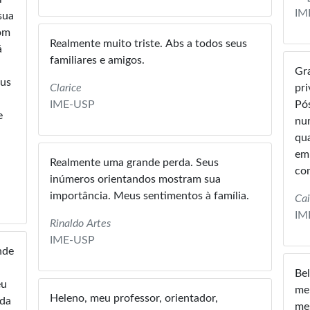
IM
sua
Realmente muito triste. Abs a todos seus
á
familiares e amigos.
Gr
Clarice
pri
IME-USP
Pós
e
num
qua
em
Realmente uma grande perda. Seus
con
inúmeros orientandos mostram sua
importância. Meus sentimentos à família.
Cai
IM
Rinaldo Artes
IME-USP
Bel
eu
meu
Heleno, meu professor, orientador,
mes