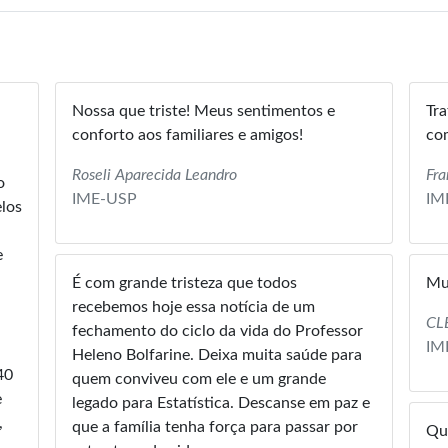
Nossa que triste! Meus sentimentos e
Tra
conforto aos familiares e amigos!
com
Roseli Aparecida Leandro
Fra
o
IME-USP
IM
elos
e
É com grande tristeza que todos
Mui
recebemos hoje essa notícia de um
CL
fechamento do ciclo da vida do Professor
IM
Heleno Bolfarine. Deixa muita saúde para
40
quem conviveu com ele e um grande
e
legado para Estatística. Descanse em paz e
,
que a família tenha força para passar por
Que