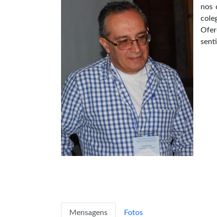
nos 
cole
Ofer
sent
Mensagens
Fotos