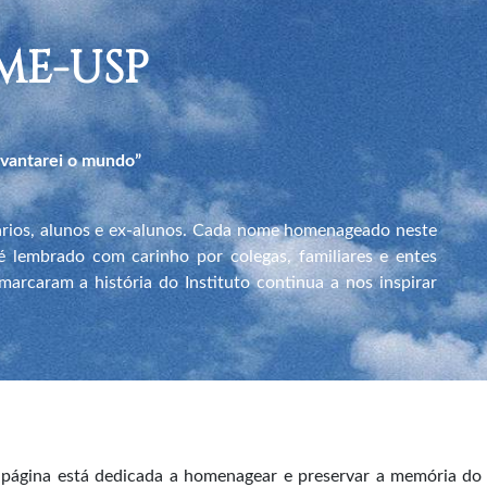
ME-USP
evantarei o mundo”
nários, alunos e ex-alunos. Cada nome homenageado neste
 é lembrado com carinho por colegas, familiares e entes
arcaram a história do Instituto continua a nos inspirar
 página está dedicada a homenagear e preservar a memória do 