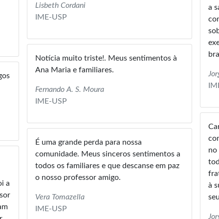
Lisbeth Cordani
a s
IME-USP
com
sob
exe
bra
Notícia muito triste!. Meus sentimentos à
Ana Maria e familiares.
Jor
gos
IM
Fernando A. S. Moura
IME-USP
Ca
com
É uma grande perda para nossa
no 
comunidade. Meus sinceros sentimentos a
toda
todos os familiares e que descanse em paz
fra
o nosso professor amigo.
i a
à s
sor
Vera Tomazella
seu
ram
IME-USP
Jor
r