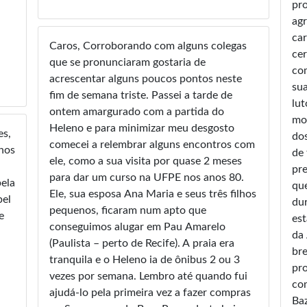
profe
agr
car
Caros, Corroborando com alguns colegas
cer
que se pronunciaram gostaria de
co
acrescentar alguns poucos pontos neste
sua
fim de semana triste. Passei a tarde de
lut
ontem amargurado com a partida do
mom
Heleno e para minimizar meu desgosto
es,
dos
comecei a relembrar alguns encontros com
hos
de 
ele, como a sua visita por quase 2 meses
pr
para dar um curso na UFPE nos anos 80.
bela
que
Ele, sua esposa Ana Maria e seus três filhos
pel
dur
pequenos, ficaram num apto que
est
conseguimos alugar em Pau Amarelo
da Amé
(Paulista – perto de Recife). A praia era
bre
tranquila e o Heleno ia de ônibus 2 ou 3
pr
vezes por semana. Lembro até quando fui
com
ajudá-lo pela primeira vez a fazer compras
Baz